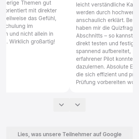
schwierige Themen gut
leicht verständliche Kapit
elorientiert mit direkter
werden durch hochwertig
e teilweise das Gefühl,
anschaulich erklärt. Beso
en Schulung im
haben mir die Quizfrage
in und nicht allein in
Abschnitts – so kannst d
ng. Wirklich großartig!
direkt testen und festigen
spannend aufbereitet, un
erfahrener Pilot konnte i
dazulernen. Absolute Emp
die sich effizient und pra
Prüfung vorbereiten woll
Zurück
Weiter
Lies,
Lies, was unsere Teilnehmer auf Google
was