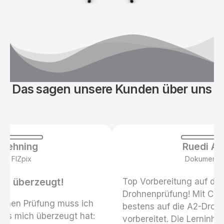
Das sagen unsere Kunden über uns
 Behning
Ruedi Ab
ot | FIZpix
Dokumentar
ich überzeugt!
Top Vorbereitung auf die
Drohnenprüfung! Mit Copt
eichen Prüfung muss ich
bestens auf die A2-Droh
urs mich überzeugt hat:
vorbereitet. Die Lerninhal